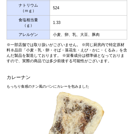
ナトリウム
524
（ｍｇ）
食塩相当量
1.33
（ｇ）
アレルゲン
小麦、卵、乳、大豆、豚肉
※一部店舗では取り扱いがございません。 ※同じ厨房内で特定原材
料８品目「小麦・乳・卵・そば・落花生・えび・かに・くるみ」を含
んだ製品を製造しております。 ※栄養成分は標準値となっておりま
すので、実際の商品では多少前後する可能性がございます。
カレーナン
もっちり食感のナン風のパンにカレーを包みました