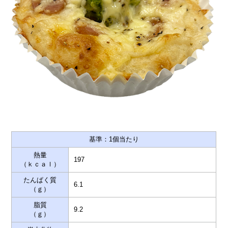
基準：1個当たり
熱量
197
（ｋｃａｌ）
たんぱく質
6.1
（ｇ）
脂質
9.2
（ｇ）