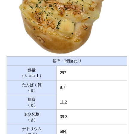
基準：1個当たり
熱量
297
（ｋｃａｌ）
たんぱく質
9.7
（ｇ）
脂質
11.2
（ｇ）
炭水化物
39.3
（ｇ）
ナトリウム
584