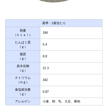
基準：1個当たり
熱量
184
（ｋｃａｌ）
たんぱく質
5.4
（ｇ）
脂質
8.8
（ｇ）
炭水化物
21.3
（ｇ）
ナトリウム
342
（ｍｇ）
食塩相当量
0.87
（ｇ）
アレルゲン
小麦、卵、乳、大豆、豚肉