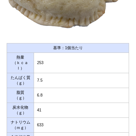
基準：1個当たり
熱量
（ｋｃａ
253
ｌ）
たんぱく質
7.5
（ｇ）
脂質
6.8
（ｇ）
炭水化物
41
（ｇ）
ナトリウム
633
（ｍｇ）