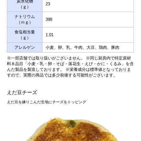
炭水化物
23
（ｇ）
ナトリウム
398
（ｍｇ）
食塩相当量
1.01
（ｇ）
アレルゲン
小麦、卵、乳、牛肉、大豆、鶏肉、豚肉
※一部店舗では取り扱いがございません。 ※同じ厨房内で特定原材
料８品目「小麦・乳・卵・そば・落花生・えび・かに・くるみ」を含
んだ製品を製造しております。 ※栄養成分は標準値となっておりま
すので、実際の商品では多少前後する可能性がございます。
えだ豆チーズ
えだ豆を練りこんだ生地にチーズをトッピング