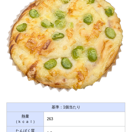
基準：1個当たり
熱量
263
（ｋｃａｌ）
たんぱく質