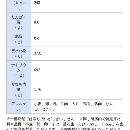
（ｋｃａ
243
ｌ）
たんぱく
質
9.8
（ｇ）
脂質
5.9
（ｇ）
炭水化物
37.8
（ｇ）
ナトリウ
ム
692
（ｍｇ）
食塩相当
量
1.76
（ｇ）
アレルゲ
小麦、卵、乳、牛肉、大豆、鶏肉、豚肉、りん
ン
ご、ゼラチン
※一部店舗では取り扱いがございません。 ※同じ厨房内で特定原材
料８品目「小麦・乳・卵・そば・落花生・えび・かに・くるみ」を含
んだ製品を製造しております。 ※栄養成分は標準値となっておりま