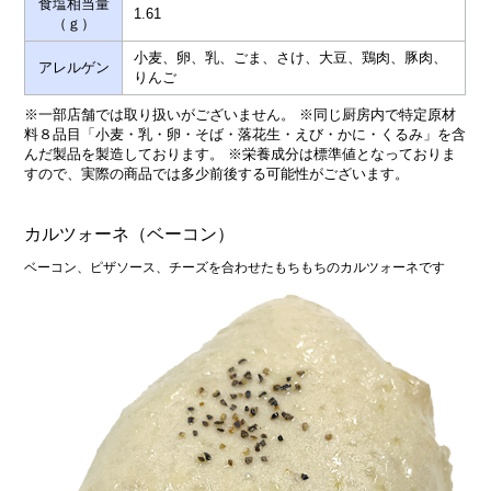
食塩相当量
1.61
（ｇ）
小麦、卵、乳、ごま、さけ、大豆、鶏肉、豚肉、
アレルゲン
りんご
※一部店舗では取り扱いがございません。 ※同じ厨房内で特定原材
料８品目「小麦・乳・卵・そば・落花生・えび・かに・くるみ」を含
んだ製品を製造しております。 ※栄養成分は標準値となっておりま
すので、実際の商品では多少前後する可能性がございます。
カルツォーネ（ベーコン）
ベーコン、ピザソース、チーズを合わせたもちもちのカルツォーネです