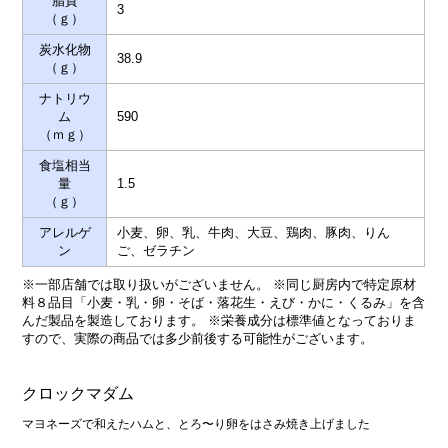
脂質
3
（ｇ）
炭水化物
38.9
（ｇ）
ナトリウ
ム
590
（ｍｇ）
食塩相当
量
1.5
（ｇ）
アレルゲ
小麦、卵、乳、牛肉、大豆、鶏肉、豚肉、りん
ン
ご、ゼラチン
※一部店舗では取り扱いがございません。 ※同じ厨房内で特定原材
料８品目「小麦・乳・卵・そば・落花生・えび・かに・くるみ」を含
んだ製品を製造しております。 ※栄養成分は標準値となっておりま
すので、実際の商品では多少前後する可能性がございます。
クロックマダム
マヨネーズで和えたハムと、とろ〜り卵をはさみ焼き上げました