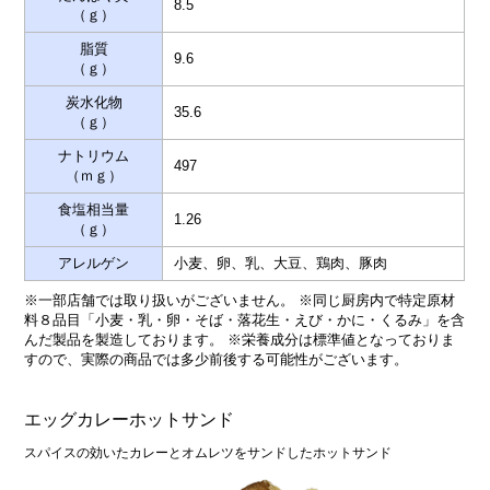
8.5
（ｇ）
脂質
9.6
（ｇ）
炭水化物
35.6
（ｇ）
ナトリウム
497
（ｍｇ）
食塩相当量
1.26
（ｇ）
アレルゲン
小麦、卵、乳、大豆、鶏肉、豚肉
※一部店舗では取り扱いがございません。 ※同じ厨房内で特定原材
料８品目「小麦・乳・卵・そば・落花生・えび・かに・くるみ」を含
んだ製品を製造しております。 ※栄養成分は標準値となっておりま
すので、実際の商品では多少前後する可能性がございます。
エッグカレーホットサンド
スパイスの効いたカレーとオムレツをサンドしたホットサンド