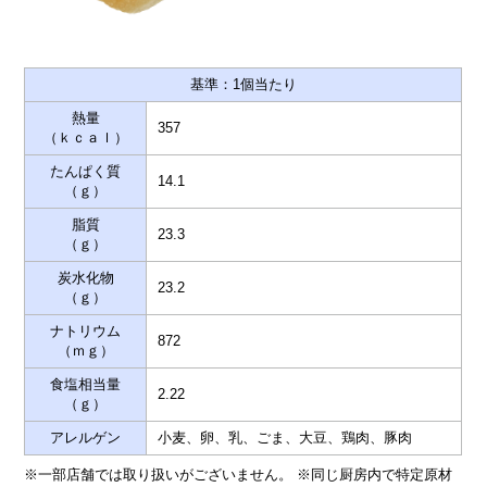
基準：1個当たり
熱量
357
（ｋｃａｌ）
たんぱく質
14.1
（ｇ）
脂質
23.3
（ｇ）
炭水化物
23.2
（ｇ）
ナトリウム
872
（ｍｇ）
食塩相当量
2.22
（ｇ）
アレルゲン
小麦、卵、乳、ごま、大豆、鶏肉、豚肉
※一部店舗では取り扱いがございません。 ※同じ厨房内で特定原材