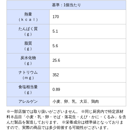
基準：1個当たり
熱量
170
（ｋｃａｌ）
たんぱく質
5.1
（ｇ）
脂質
5.6
（ｇ）
炭水化物
25.6
（ｇ）
ナトリウム
352
（ｍｇ）
食塩相当量
0.89
（ｇ）
アレルゲン
小麦、卵、乳、大豆、鶏肉
※一部店舗では取り扱いがございません。 ※同じ厨房内で特定原材
料８品目「小麦・乳・卵・そば・落花生・えび・かに・くるみ」を含
んだ製品を製造しております。 ※栄養成分は標準値となっておりま
すので、実際の商品では多少前後する可能性がございます。