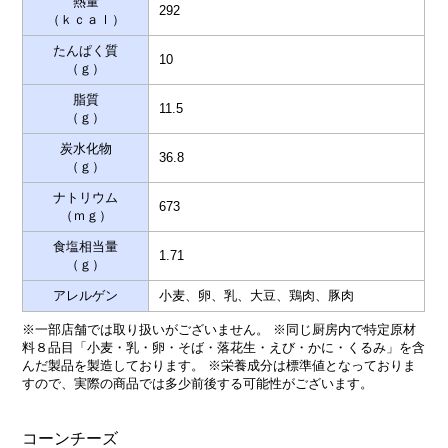
熱量
292
（ｋｃａｌ）
たんぱく質
10
（ｇ）
脂質
11.5
（ｇ）
炭水化物
36.8
（ｇ）
ナトリウム
673
（ｍｇ）
食塩相当量
1.71
（ｇ）
アレルゲン
小麦、卵、乳、大豆、鶏肉、豚肉
※一部店舗では取り扱いがございません。 ※同じ厨房内で特定原材
料８品目「小麦・乳・卵・そば・落花生・えび・かに・くるみ」を含
んだ製品を製造しております。 ※栄養成分は標準値となっておりま
すので、実際の商品では多少前後する可能性がございます。
コーンチーズ