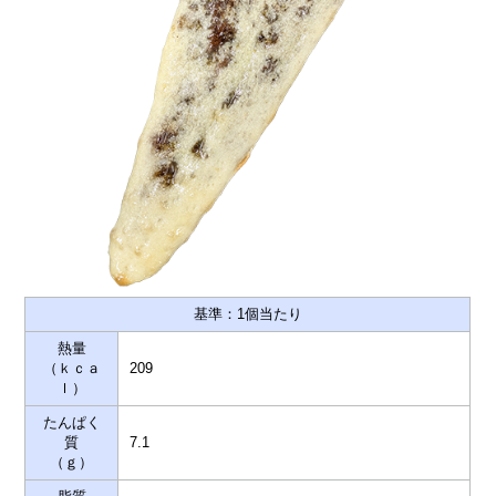
基準：1個当たり
熱量
（ｋｃａ
209
ｌ）
たんぱく
質
7.1
（ｇ）