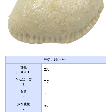
基準：1個当たり
熱量
238
（ｋｃａｌ）
たんぱく質
7.7
（ｇ）
脂質
7.1
（ｇ）
炭水化物
36.3
（ｇ）