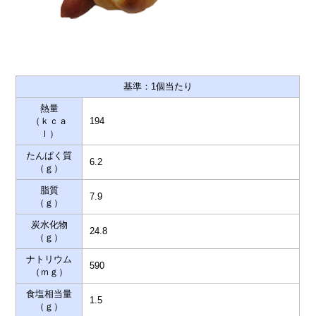
基準：1個当たり
熱量
（ｋｃａ
194
ｌ）
たんぱく質
6.2
（ｇ）
脂質
7.9
（ｇ）
炭水化物
24.8
（ｇ）
ナトリウム
590
（ｍｇ）
食塩相当量
1.5
（ｇ）