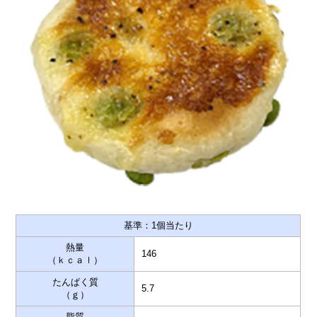
基準：1個当たり
熱量
146
（ｋｃａｌ）
たんぱく質
5.7
（ｇ）
脂質