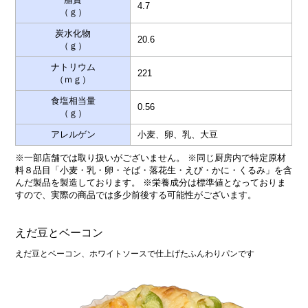
4.7
（ｇ）
炭水化物
20.6
（ｇ）
ナトリウム
221
（ｍｇ）
食塩相当量
0.56
（ｇ）
アレルゲン
小麦、卵、乳、大豆
※一部店舗では取り扱いがございません。 ※同じ厨房内で特定原材
料８品目「小麦・乳・卵・そば・落花生・えび・かに・くるみ」を含
んだ製品を製造しております。 ※栄養成分は標準値となっておりま
すので、実際の商品では多少前後する可能性がございます。
えだ豆とベーコン
えだ豆とベーコン、ホワイトソースで仕上げたふんわりパンです