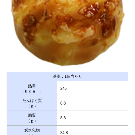
基準：1個当たり
熱量
245
（ｋｃａｌ）
たんぱく質
6.8
（ｇ）
脂質
8.8
（ｇ）
炭水化物
34.8