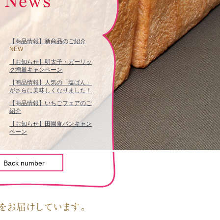
【商品情報】新商品のご紹介
NEW
【お知らせ】明太子・ガーリッ
ク増量キャンペーン
【商品情報】人気の「塩ぱん」
がさらに美味しくなりました！
【商品情報】いちごフェアのご
紹介
【お知らせ】田園食パンキャン
ペーン
Back number